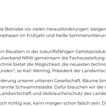
en und Sträuchern einen wichtigen Beitrag für d
e Betriebe vor vielen Herausforderungen: steigen
nphasen im Frühjahr und heiße Sommerwitterung b
st ein Baustein in der zukunftsfähigen Gehölzproduk
verband NRW gemeinsam die Fachausstellung Ba
echnik bietet die Möglichkeit, die neuesten tech
unden“, so Karl Werring, Präsident der Landwir
orderung unserer urbanen Gesellschaft. Bäume bi
genannte Schwammstädte. Dafür brauchen wir die 
r Landwirtschaft und Verbraucherschutz des Land
och richtig war, kann morgen schon falsch sein