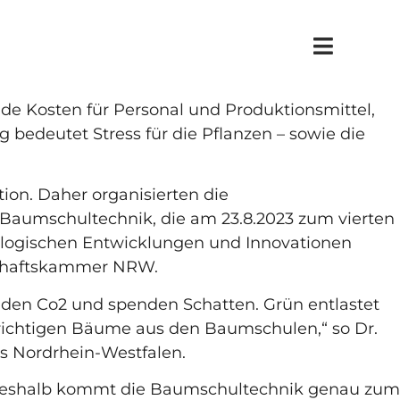
ie urbane Gesellschaft und sind somit eine
de Kosten für Personal und Produktionsmittel,
edeutet Stress für die Pflanzen – sowie die
tion. Daher organisierten die
umschultechnik, die am 23.8.2023 zum vierten
nologischen Entwicklungen und Innovationen
tschaftskammer NRW.
nden Co2 und spenden Schatten. Grün entlastet
richtigen Bäume aus den Baumschulen,“ so Dr.
es Nordrhein-Westfalen.
. Deshalb kommt die Baumschultechnik genau zum