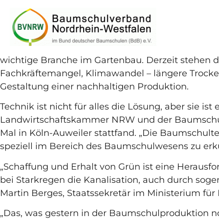
Die Baumschulen leisten mit dem Anbau von Bäum
wichtige Branche im Gartenbau. Derzeit stehen di
Fachkräftemangel, Klimawandel – längere Trocke
Gestaltung einer nachhaltigen Produktion.
Technik ist nicht für alles die Lösung, aber sie i
Landwirtschaftskammer NRW und der Baumschul
Mal in Köln-Auweiler stattfand. „Die Baumschult
speziell im Bereich des Baumschulwesens zu erk
„Schaffung und Erhalt von Grün ist eine Herausf
bei Starkregen die Kanalisation, auch durch so
Martin Berges, Staatssekretär im Ministerium fü
„Das, was gestern in der Baumschulproduktion n