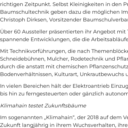
richtigen Zeitpunkt. Selbst Kleinigkeiten in de
Baumschultechnik geben dazu die möglichen Imp
Christoph Dirksen, Vorsitzender Baumschulve
Über 60 Aussteller präsentierten ihr Angebot mi
spannende Entwicklungen, die die Arbeitsabläuf
Mit Technikvorführungen, die nach Themenblöcke
Schneidebühnen, Mulcher, Rodetechnik und Pfl
durch die anstatt mit chemischen Pflanzenschut
Bodenverhältnissen, Kulturart, Unkrautbewuchs u
In vielen Bereichen hält der Elektroantrieb Einz
bis hin zu ferngesteuerten oder gänzlich autono
Klimahain testet Zukunftsbäume
Im sogenannten „Klimahain“, der 2018 auf dem V
Zukunft langjährig in ihrem Wuchsverhalten, ihr