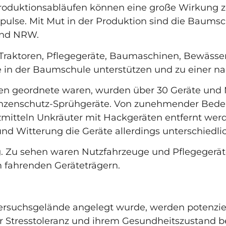
n Produktionsabläufen können eine große Wirkung 
ulse. Mit Mut in der Produktion sind die Baums
rband NRW.
t Traktoren, Pflegegeräte, Baumaschinen, Bewässe
e in der Baumschule unterstützen und zu einer n
n geordnete waren, wurden über 30 Geräte und Ma
anzenschutz-Sprühgeräte. Von zunehmender Bede
zmitteln Unkräuter mit Hackgeräten entfernt we
nd Witterung die Geräte allerdings unterschiedl
ug. Zu sehen waren Nutzfahrzeuge und Pflegegerät
m fahrenden Geräteträgern.
ersuchsgelände angelegt wurde, werden potenziel
er Stresstoleranz und ihrem Gesundheitszustand 